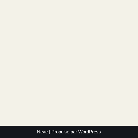
Neve
| Propulsé par
WordPress