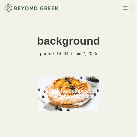
Aller
au
contenu
background
par
md_14_04
juin 2, 2025
Fruit galette, composition
for tasty food concept