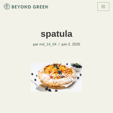
Aller
au
contenu
spatula
par
md_14_04
juin 2, 2025
Fruit galette, composition
for tasty food concept