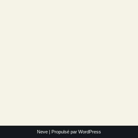
Neve
| Propulsé par
WordPress